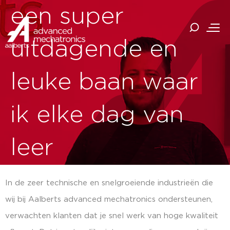
een super
uitdagende en
leuke baan waar
ik elke dag van
leer
In de zeer technische en snelgroeiende industrieën die
wij bij Aalberts advanced mechatronics ondersteunen,
verwachten klanten dat je snel werk van hoge kwaliteit